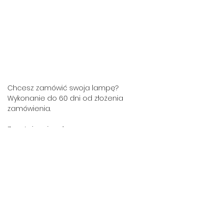
Chcesz zamówić swoja lampę?
Wykonanie do 60 dni od złożenia
zamówienia.
Zapytaj mnie o lampę.
Napisz do mnie
Masz pytania?
Tel.
533 355 501
Email:
matuceramics@gmail.com