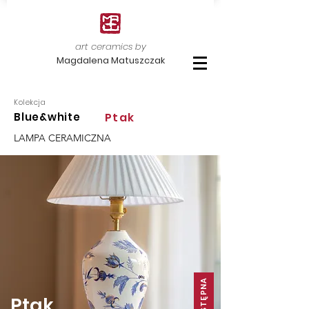
art ceramics by
Magdalena Matuszczak
Kolekcja
Blue&white
Ptak
LAMPA CERAMICZNA
DOSTĘPNA
Ptak