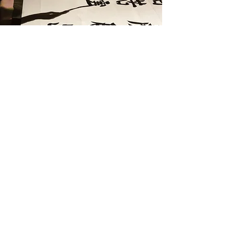
Kaligrafia chińska
Kurs 10 spotkań po 1,5 h
📅
wrzesień, październik, listopad 2026
📍Historyczna Pracownia Artystyczna
Pana Stanisława Tworzydło,
ul.
Kazimierzowska 69/26, Warszawa
zobacz więcej